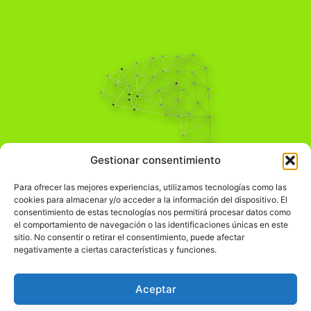
Pensamiento Crítico
Gestionar consentimiento
Para una acción solidaria.
Comprender el mundo para transformarlo.
Para ofrecer las mejores experiencias, utilizamos tecnologías como las
cookies para almacenar y/o acceder a la información del dispositivo. El
consentimiento de estas tecnologías nos permitirá procesar datos como
el comportamiento de navegación o las identificaciones únicas en este
Información Legal
sitio. No consentir o retirar el consentimiento, puede afectar
negativamente a ciertas características y funciones.
჻
Aviso legal
჻
Política de privacidad
Aceptar
჻
Política de cookies