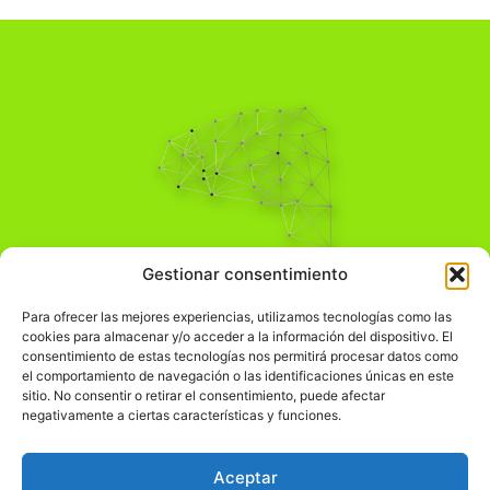
Pensamiento Crítico
Gestionar consentimiento
Para una acción solidaria.
Comprender el mundo para transformarlo.
Para ofrecer las mejores experiencias, utilizamos tecnologías como las
cookies para almacenar y/o acceder a la información del dispositivo. El
consentimiento de estas tecnologías nos permitirá procesar datos como
el comportamiento de navegación o las identificaciones únicas en este
Información Legal
sitio. No consentir o retirar el consentimiento, puede afectar
negativamente a ciertas características y funciones.
჻
Aviso legal
჻
Política de privacidad
Aceptar
჻
Política de cookies