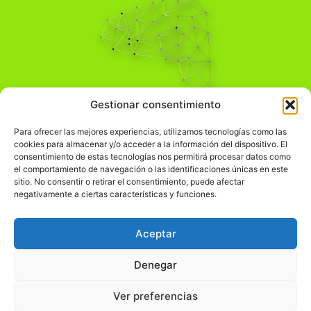
Pensamiento Crítico
Gestionar consentimiento
Para una acción solidaria.
Comprender el mundo para transformarlo.
Para ofrecer las mejores experiencias, utilizamos tecnologías como las
cookies para almacenar y/o acceder a la información del dispositivo. El
consentimiento de estas tecnologías nos permitirá procesar datos como
el comportamiento de navegación o las identificaciones únicas en este
Información Legal
sitio. No consentir o retirar el consentimiento, puede afectar
negativamente a ciertas características y funciones.
჻
Aviso legal
჻
Política de privacidad
Aceptar
჻
Política de cookies
Denegar
Ver preferencias