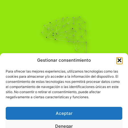
Pensamiento Crítico
Gestionar consentimiento
Para una acción solidaria.
Comprender el mundo para transformarlo.
Para ofrecer las mejores experiencias, utilizamos tecnologías como las
cookies para almacenar y/o acceder a la información del dispositivo. El
consentimiento de estas tecnologías nos permitirá procesar datos como
el comportamiento de navegación o las identificaciones únicas en este
Información Legal
sitio. No consentir o retirar el consentimiento, puede afectar
negativamente a ciertas características y funciones.
჻
Aviso legal
჻
Política de privacidad
Aceptar
჻
Política de cookies
Denegar