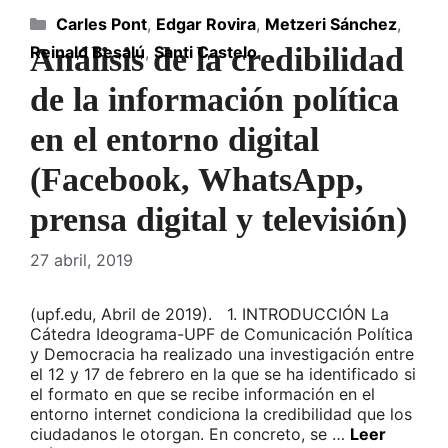
Categorías
Carles Pont
,
Edgar Rovira
,
Metzeri Sánchez
,
Análisis de la credibilidad
Reinald Besalú
,
Santi Castelo
de la información política
en el entorno digital
(Facebook, WhatsApp,
prensa digital y televisión)
27 abril, 2019
(upf.edu, Abril de 2019). 1. INTRODUCCIÓN La
Cátedra Ideograma-UPF de Comunicación Política
y Democracia ha realizado una investigación entre
el 12 y 17 de febrero en la que se ha identificado si
el formato en que se recibe información en el
entorno internet condiciona la credibilidad que los
ciudadanos le otorgan. En concreto, se …
Leer