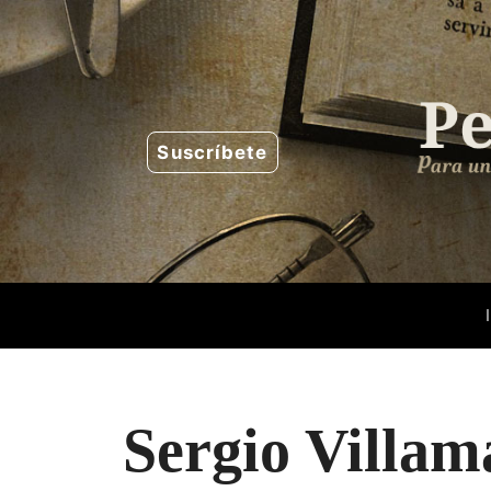
Saltar
al
contenido
Suscríbete
Sergio Villam