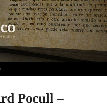
s
rd Pocull –