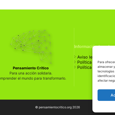
Información Legal
჻
Aviso legal
჻
Política de privaci
Para ofrecer
჻
almacenar y/
Política de cookies
Pensamiento Crítico
tecnologías
Para una acción solidaria.
identificaci
mprender el mundo para transformarlo.
afectar nega
A
© pensamientocritico.org 2026