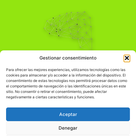
Pensamiento Crítico
Gestionar consentimiento
Para una acción solidaria.
Comprender el mundo para transformarlo.
Para ofrecer las mejores experiencias, utilizamos tecnologías como las
cookies para almacenar y/o acceder a la información del dispositivo. El
consentimiento de estas tecnologías nos permitirá procesar datos como
el comportamiento de navegación o las identificaciones únicas en este
Información Legal
sitio. No consentir o retirar el consentimiento, puede afectar
negativamente a ciertas características y funciones.
჻
Aviso legal
჻
Política de privacidad
Aceptar
჻
Política de cookies
Denegar