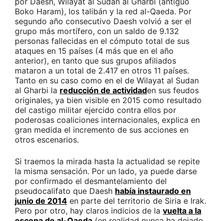
por Daesh, Wilayat al Sudan al Gharbi (antiguo
Boko Haram), los talibán y la red al-Qaeda. Por
segundo año consecutivo Daesh volvió a ser el
grupo más mortífero, con un saldo de 9.132
personas fallecidas en el cómputo total de sus
ataques en 15 países (4 más que en el año
anterior), en tanto que sus grupos afiliados
mataron a un total de 2.417 en otros 11 países.
Tanto en su caso como en el de Wilayat al Sudan
al Gharbi la
reducción de actividad
en sus feudos
originales, ya bien visible en 2015 como resultado
del castigo militar ejercido contra ellos por
poderosas coaliciones internacionales, explica en
gran medida el incremento de sus acciones en
otros escenarios.
Si traemos la mirada hasta la actualidad se repite
la misma sensación. Por un lado, ya puede darse
por confirmado el desmantelamiento del
pseudocalifato que Daesh
había instaurado en
junio de 2014
en parte del territorio de Siria e Irak.
Pero por otro, hay claros indicios de la
vuelta a la
escena de al-Qaeda
(en realidad nunca ha dejado