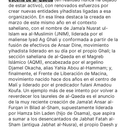
de estar activo), con renovados esfuerzos por
crear nuevas entidades yihadistas ligadas a esa
organización. En esa línea destaca la creada en
marzo de este mismo año en el contexto
saheliano, con el nombre de Jama’a Nusrat ul-
Islam wa al-Muslimin (JNIM), liderada por el
maliense Iyad Ag Ghali y conformada a partir de la
fusión de efectivos de Ansar Dine, movimiento
yihadista liderado en su día por el propio Ghali; la
sección saheliana de al-Qaeda en el Magreb
Islámico (AQMI), encabezada por el argelino
Djamel Okacha, alias Yahia Abou al-Hammam; y,
finalmente, el Frente de Liberación de Macina,
movimiento nacido hace dos años en el centro de
Malí y liderado por el predicador fulani Amadou
Koufa. Un ejemplo más de ese intento por volver a
reverdecer los laureles de al-Qaeda es el anuncio
de la muy reciente creación de Jama’at Ansar al-
Furqan in Bilad al-Sham, supuestamente liderada
por Hamza bin Laden (hijo de Osama), que aspira
a sumar a los desencantados de Jabhat Fatah al-
Sham (antigua Jabhat al-Nusra), el propio Daesh y