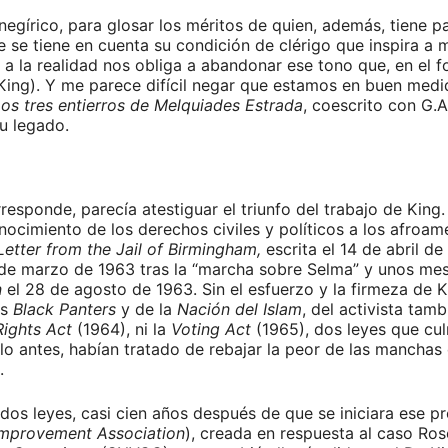
negírico, para glosar los méritos de quien, además, tiene p
e se tiene en cuenta su condición de clérigo que inspira a 
a la realidad nos obliga a abandonar ese tono que, en el 
King). Y me parece difícil negar que estamos en buen medid
os tres entierros de Melquiades Estrada
, coescrito con G.A
su legado.
rresponde, parecía atestiguar el triunfo del trabajo de Kin
nocimiento de los derechos civiles y políticos a los afroam
Letter from the Jail of Birmingham,
escrita el 14 de abril d
e marzo de 1963 tras la “marcha sobre Selma” y unos mes
n
el 28 de agosto de 1963. Sin el esfuerzo y la firmeza de 
os
Black Panters
y de la
Nación del Islam
, del activista tam
Rights Act
(1964), ni la
Voting Act
(1965), dos leyes que cu
glo antes, habían tratado de rebajar la peor de las mancha
.
dos leyes, casi cien años después de que se iniciara ese pr
mprovement Association
), creada en respuesta al caso Ro