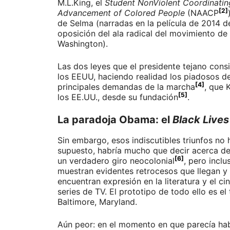
M.L.King, el
Student NonViolent Coordinati
[2]
Advancement of Colored People
(NAACP
de Selma (narradas en la película de 2014 
oposición del ala radical del movimiento de
Washington).
Las dos leyes que el presidente tejano cons
los EEUU, haciendo realidad los piadosos de
[4]
principales demandas de la marcha
, que 
[5]
los EE.UU., desde su fundación
.
La paradoja Obama: el
Black Lives
Sin embargo, esos indiscutibles triunfos no
supuesto, habría mucho que decir acerca de
[6]
un verdadero giro neocolonial
, pero incl
muestran evidentes retrocesos que llegan y 
encuentran expresión en la literatura y el 
series de TV. El prototipo de todo ello es
Baltimore, Maryland.
Aún peor: en el momento en que parecía habe