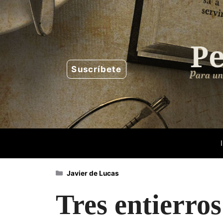
Saltar
al
contenido
Suscríbete
Categorías
Javier de Lucas
Tres entierro