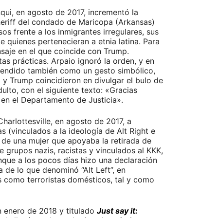
nqui, en agosto de 2017, incrementó la
heriff del condado de Maricopa (Arkansas)
os frente a los inmigrantes irregulares, sus
e quienes pertenecieran a etnia latina. Para
nsaje en el que coincide con Trump.
as prácticas. Arpaio ignoró la orden, y en
ntendido también como un gesto simbólico,
 Trump coincidieron en divulgar el bulo de
lto, con el siguiente texto: «Gracias
en el Departamento de Justicia».
Charlottesville, en agosto de 2017, a
s (vinculados a la ideología de Alt Right e
e de una mujer que apoyaba la retirada de
 grupos nazis, racistas y vinculados al KKK,
unque a los pocos días hizo una declaración
 de lo que denominó “Alt Left”, en
as como terroristas domésticos, tal y como
en enero de 2018 y titulado
Just say it: