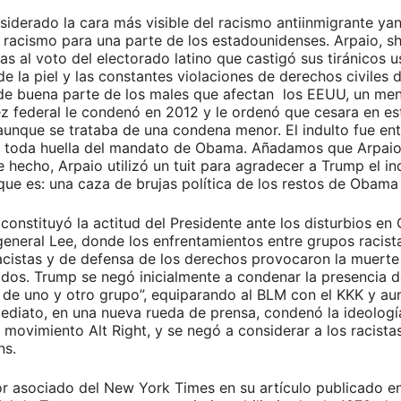
onsiderado la cara más visible del racismo antiinmigrante ya
racismo para una parte de los estadounidenses. Arpaio, s
s al voto del electorado latino que castigó sus tiránicos us
e la piel y las constantes violaciones de derechos civiles d
en de buena parte de los males que afectan los EEUU, un me
z federal le condenó en 2012 y le ordenó que cesara en est
aunque se trataba de una condena menor. El indulto fue e
 toda huella del mandato de Obama. Añadamos que Arpaio y
echo, Arpaio utilizó un tuit para agradecer a Trump el indu
e es: una caza de brujas política de los restos de Obama 
constituyó la actitud del Presidente ante los disturbios en 
general Lee, donde los enfrentamientos entre grupos racista
racistas y de defensa de los derechos provocaron la muert
os. Trump se negó inicialmente a condenar la presencia de
ia de uno y otro grupo”, equiparando al BLM con el KKK y a
mediato, en una nueva rueda de prensa, condenó la ideología
l movimiento Alt Right, y se negó a considerar a los racist
ns.
ditor asociado del New York Times en su artículo publicado 