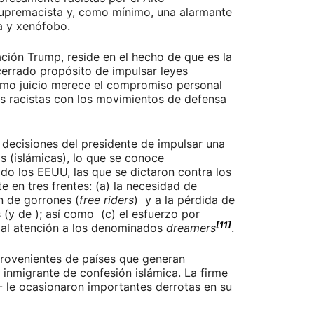
supremacista y, como mínimo, una alarmante
a y xenófobo.
ación Trump, reside en el hecho de que es la
cerrado propósito de impulsar leyes
ismo juicio merece el compromiso personal
s racistas con los movimientos de defensa
 decisiones del presidente de impulsar una
as (islámicas), lo que se conoce
do los EEUU, las que se dictaron contra los
 en tres frentes: (a) la necesidad de
n de gorrones (
free riders
) y a la pérdida de
 (y de ); así como (c) el esfuerzo por
[11]
cial atención a los denominados
dreamers
.
 provenientes de países que generan
 inmigrante de confesión islámica. La firme
U- le ocasionaron importantes derrotas en su