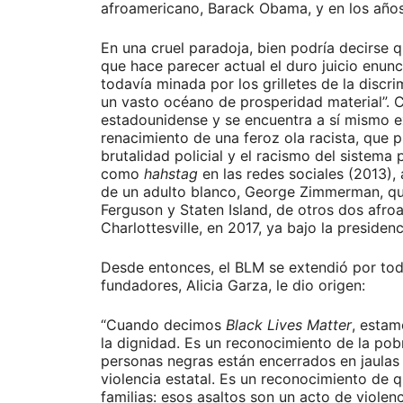
afroamericano, Barack Obama, y en los años 
En una cruel paradoja, bien podría decirse 
que hace parecer actual el duro juicio enunc
todavía minada por los grilletes de la discr
un vasto océano de prosperidad material”. C
estadounidense y se encuentra a sí mismo exil
renacimiento de una feroz ola racista, que
brutalidad policial y el racismo del sistema
como
hahstag
en las redes sociales (2013),
de un adulto blanco, George Zimmerman, que
Ferguson y Staten Island, de otros dos afr
Charlottesville, en 2017, ya bajo la preside
Desde entonces, el BLM se extendió por tod
fundadores, Alicia Garza, le dio origen:
“Cuando decimos
Black Lives Matter
, estam
la dignidad. Es un reconocimiento de la pob
personas negras están encerrados en jaulas e
violencia estatal. Es un reconocimiento de q
familias: esos asaltos son un acto de viol