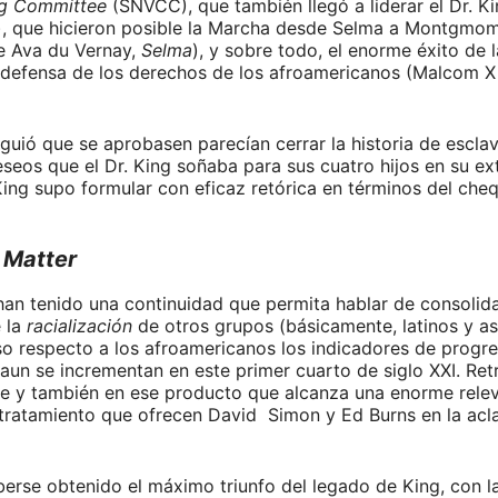
ng Committee
(SNVCC), que también llegó a liderar el Dr. K
), que hicieron posible la Marcha desde Selma a Montgmo
de Ava du Vernay,
Selma
), y sobre todo, el enorme éxito de
 defensa de los derechos de los afroamericanos (Malcom X 
iguió que se aprobasen parecían cerrar la historia de escla
seos que el Dr. King soñaba para sus cuatro hijos en su ex
King supo formular con eficaz retórica en términos del cheq
 Matter
 han tenido una continuidad que permita hablar de consolid
 la
racialización
de otros grupos (básicamente, latinos y as
uso respecto a los afroamericanos los indicadores de progres
aun se incrementan en este primer cuarto de siglo XXI. Retr
cine y también en ese producto que alcanza una enorme rele
 el tratamiento que ofrecen David Simon y Ed Burns en la a
rse obtenido el máximo triunfo del legado de King, con la