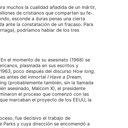
ara muchos la cualidad añadida de un mártir,
millones de cristianos que comparten su fe-.
fondo, esconde a duras penas una cierta
a ante la constatación de un fracaso. Para
rriaga), podríamos hablar de los tres
g. En el momento de su asesinato (1968) se
ericanos, plasmada en sus escritos y
e 1963, poco después del discurso
How long,
es antes del inmortal
I Have a Dream
,
King (probablemente también, sin la llamada
bién asesinado, Malcom X), el presidente
lminaron el proceso que comenzó con las
s que marcaban el proyecto de los EEUU, la
oceso, fue decisivo el trabajo de
se Parks y cuya dirección se encomendó a