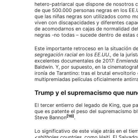
hetero-patriarcal que dispone de nosotros c
de que 500.000 personas negras en los EE.U
que las niñas negras son utilizados como mo
viven con discapacidades y diferentes capa
de acomodarnos en cajas de normalidad defin
negras -no todas – sucede dentro de estas c
Este importante retroceso en la situación 
segregación racial en los EE.UU.
, de la juri
excelentes documentales de 2017:
Enmienda 
Baldwin. Y, por supuesto, en la cinematograf
ironía de Tarantino: tras el brutal envoltori
multipremiadas películas oficialmente antir
Trump y el supremacismo que nun
El tercer entierro del legado de King, que 
que es patente el peso del supremacismo bl
[10]
Steve Bannon
.
Lo significativo de este viaje atrás en el t
<
shitholes countries
, como Haiti, El Salvad