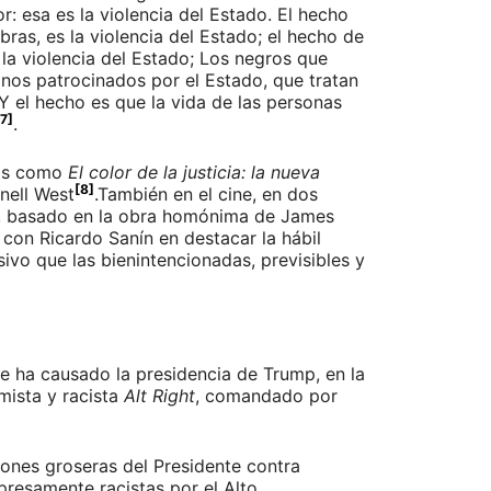
: esa es la violencia del Estado. El hecho
as, es la violencia del Estado; el hecho de
la violencia del Estado; Los negros que
nos patrocinados por el Estado, que tratan
Y el hecho es que la vida de las personas
[7]
.
ros como
El color de la justicia: la nueva
[8]
nell West
.También en el cine, en dos
, basado en la obra homónima de James
o con Ricardo Sanín en destacar la hábil
ivo que las bienintencionadas, previsibles y
ue ha causado la presidencia de Trump, en la
mista y racista
Alt Right
, comandado por
siones groseras del Presidente contra
presamente racistas por el Alto