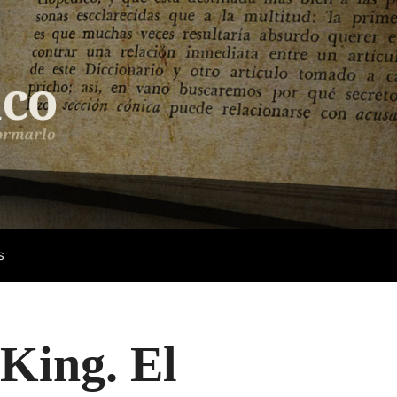
s
 King. El