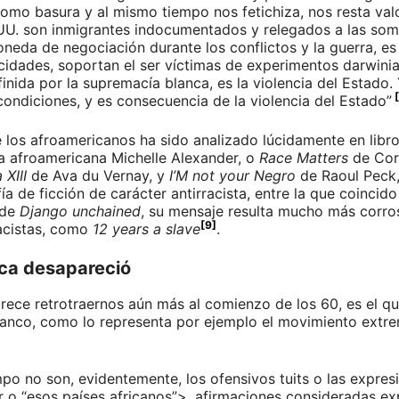
omo basura y al mismo tiempo nos fetichiza, nos resta valor
U. son inmigrantes indocumentados y relegados a las sombr
neda de negociación durante los conflictos y la guerra, es 
cidades, soportan el ser víctimas de experimentos darwinia
ida por la supremacía blanca, es la violencia del Estado. 
ondiciones, y es consecuencia de la violencia del Estado”
de los afroamericanos ha sido analizado lúcidamente en lib
sta afroamericana Michelle Alexander, o
Race Matters
de Cor
XIII
de Ava du Vernay, y
I’M not your Negro
de Raoul Peck
ía de ficción de carácter antirracista, entre la que coincid
o de
Django unchained
, su mensaje resulta mucho más corros
[9]
racistas, como
12 years a slave
.
ca desapareció
parece retrotraernos aún más al comienzo de los 60, es el q
anco, como lo representa por ejemplo el movimiento extre
iempo no son, evidentemente, los ofensivos tuits o las expre
or o “esos países africanos”>, afirmaciones consideradas ex