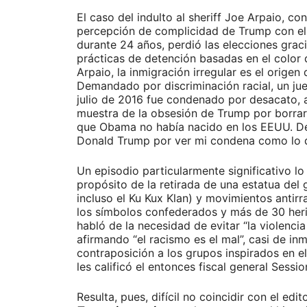
El caso del indulto al sheriff Joe Arpaio, c
percepción de complicidad de Trump con el 
durante 24 años, perdió las elecciones gracia
prácticas de detención basadas en el color d
Arpaio, la inmigración irregular es el orig
Demandado por discriminación racial, un jue
julio de 2016 fue condenado por desacato, 
muestra de la obsesión de Trump por borrar
que Obama no había nacido en los EEUU. De h
Donald Trump por ver mi condena como lo qu
Un episodio particularmente significativo lo 
propósito de la retirada de una estatua del 
incluso el Ku Kux Klan) y movimientos antir
los símbolos confederados y más de 30 herid
habló de la necesidad de evitar “la violenc
afirmando “el racismo es el mal”, casi de in
contraposición a los grupos inspirados en e
les calificó el entonces fiscal general Sessio
Resulta, pues, difícil no coincidir con el e