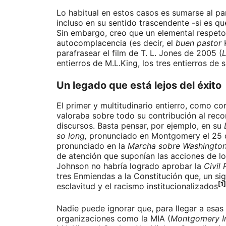
Lo habitual en estos casos es sumarse al pa
incluso en su sentido trascendente -si es qu
Sin embargo, creo que un elemental respeto 
autocomplacencia (es decir, el
buen pastor
parafrasear el film de T. L. Jones de 2005 (
L
entierros de M.L.King, los tres entierros de 
Un legado que está lejos del éxito
El primer y multitudinario entierro, como co
valoraba sobre todo su contribución al reco
discursos. Basta pensar, por ejemplo, en su
so long,
pronunciado en Montgomery el 25 d
pronunciado en la
Marcha sobre Washingto
de atención que suponían las acciones de l
Johnson no habría logrado aprobar la
Civil 
tres Enmiendas a la Constitución que, un si
[1]
esclavitud y el racismo institucionalizados
Nadie puede ignorar que, para llegar a esas 
organizaciones como la MIA (
Montgomery I