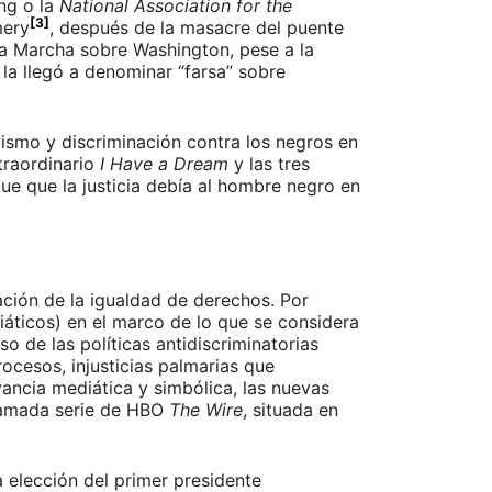
ing o la
National Association for the
[3]
mery
, después de la masacre del puente
 la Marcha sobre Washington, pese a la
la llegó a denominar “farsa” sobre
vismo y discriminación contra los negros en
traordinario
I Have a Dream
y las tres
ue que la justicia debía al hombre negro en
ación de la igualdad de derechos. Por
iáticos) en el marco de lo que se considera
o de las políticas antidiscriminatorias
ocesos, injusticias palmarias que
vancia mediática y simbólica, las nuevas
clamada serie de HBO
The Wire
, situada en
 elección del primer presidente