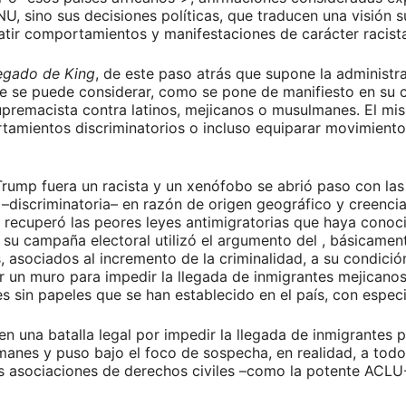
 sino sus decisiones políticas, que traducen una visión 
tir comportamientos y manifestaciones de carácter racist
legado de King
, de este paso atrás que supone la administr
ue se puede considerar, como se pone de manifiesto en su 
supremacista contra latinos, mejicanos o musulmanes. El m
amientos discriminatorios o incluso equiparar movimiento
 Trump fuera un racista y un xenófobo se abrió paso con las
a –discriminatoria– en razón de origen geográfico y creenci
 recuperó las peores leyes antimigratorias que haya conoci
su campaña electoral utilizó el argumento del , básicamente
s, asociados al incremento de la criminalidad, a su condició
r un muro para impedir la llegada de inmigrantes mejicanos
s sin papeles que se han establecido en el país, con espe
n una batalla legal por impedir la llegada de inmigrantes
manes y puso bajo el foco de sospecha, en realidad, a todo
 las asociaciones de derechos civiles –como la potente ACL