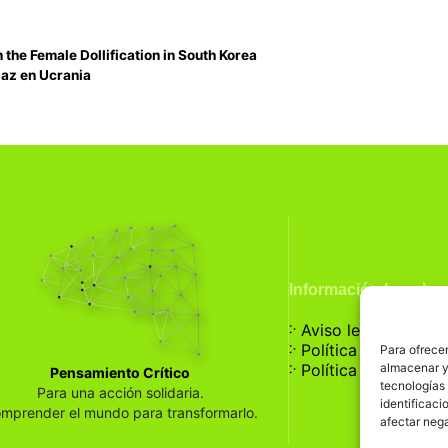
the Female Dollification in South Korea
paz en Ucrania
Información Legal
჻
Aviso legal
჻
Política de privaci
Para ofrecer
჻
almacenar y/
Política de cookies
Pensamiento Crítico
tecnologías
Para una acción solidaria.
identificaci
mprender el mundo para transformarlo.
afectar nega