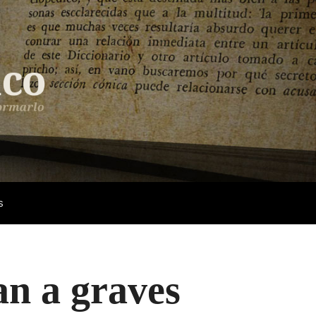
s
an a graves