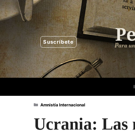
Saltar
al
contenido
Suscríbete
Categorías
Amnistía Internacional
Ucrania: Las 