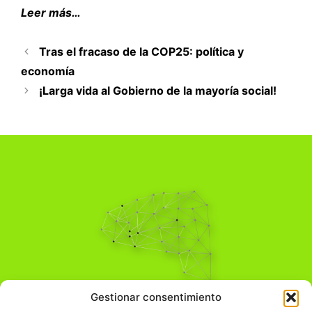
Leer más…
Tras el fracaso de la COP25: política y
economía
¡Larga vida al Gobierno de la mayoría social!
Pensamiento Crítico
Gestionar consentimiento
Para una acción solidaria.