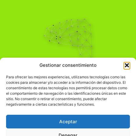
Pensamiento Crítico
Gestionar consentimiento
Para una acción solidaria.
Comprender el mundo para transformarlo.
Para ofrecer las mejores experiencias, utilizamos tecnologías como las
cookies para almacenar y/o acceder a la información del dispositivo. El
consentimiento de estas tecnologías nos permitirá procesar datos como
el comportamiento de navegación o las identificaciones únicas en este
Información Legal
sitio. No consentir o retirar el consentimiento, puede afectar
negativamente a ciertas características y funciones.
჻
Aviso legal
჻
Política de privacidad
Aceptar
჻
Política de cookies
Denegar