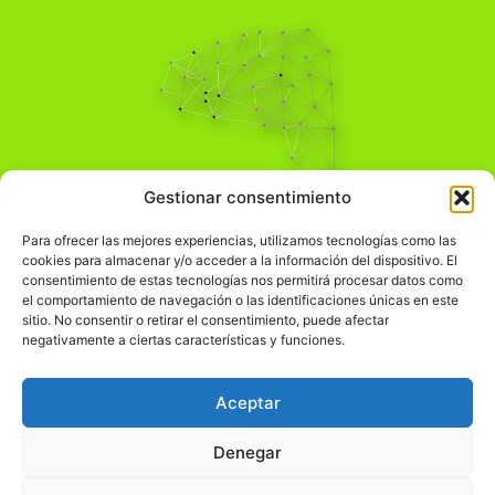
Pensamiento Crítico
Gestionar consentimiento
Para una acción solidaria.
Comprender el mundo para transformarlo.
Para ofrecer las mejores experiencias, utilizamos tecnologías como las
cookies para almacenar y/o acceder a la información del dispositivo. El
consentimiento de estas tecnologías nos permitirá procesar datos como
el comportamiento de navegación o las identificaciones únicas en este
Información Legal
sitio. No consentir o retirar el consentimiento, puede afectar
negativamente a ciertas características y funciones.
჻
Aviso legal
჻
Política de privacidad
Aceptar
჻
Política de cookies
Denegar