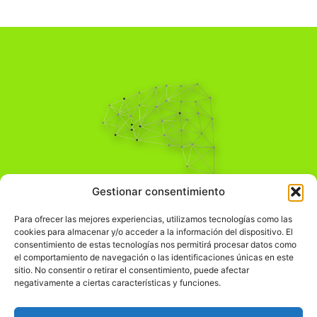
Pensamiento Crítico
Gestionar consentimiento
Para una acción solidaria.
Comprender el mundo para transformarlo.
Para ofrecer las mejores experiencias, utilizamos tecnologías como las
cookies para almacenar y/o acceder a la información del dispositivo. El
consentimiento de estas tecnologías nos permitirá procesar datos como
el comportamiento de navegación o las identificaciones únicas en este
Información Legal
sitio. No consentir o retirar el consentimiento, puede afectar
negativamente a ciertas características y funciones.
჻
Aviso legal
჻
Política de privacidad