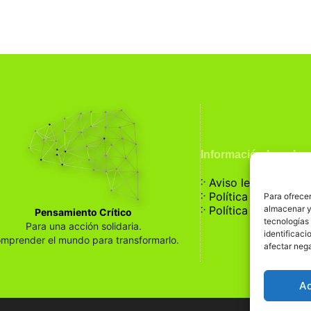
Información Legal
჻
Aviso legal
჻
Política de privaci
Para ofrecer
჻
almacenar y/
Política de cookies
Pensamiento Crítico
tecnologías
Para una acción solidaria.
identificaci
mprender el mundo para transformarlo.
afectar nega
A