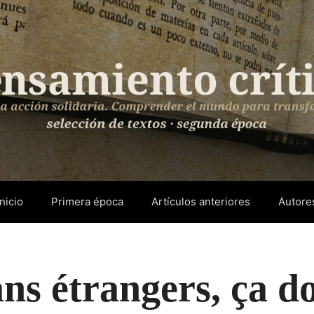
Inicio
Primera época
Artículos anteriores
Autore
ns étrangers, ça d