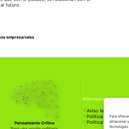
al futuro.
upos empresariales
Información Legal
჻
Aviso legal
჻
Política de privaci
Para ofrecer
჻
almacenar y/
Política de cookies
Pensamiento Crítico
tecnologías
Para una acción solidaria.