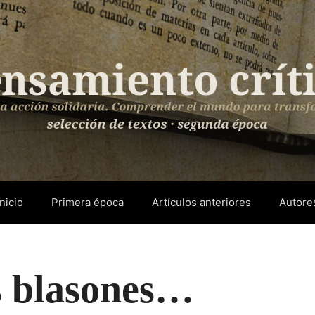
Inicio
Primera época
Artículos anteriores
Autore
s blasones…