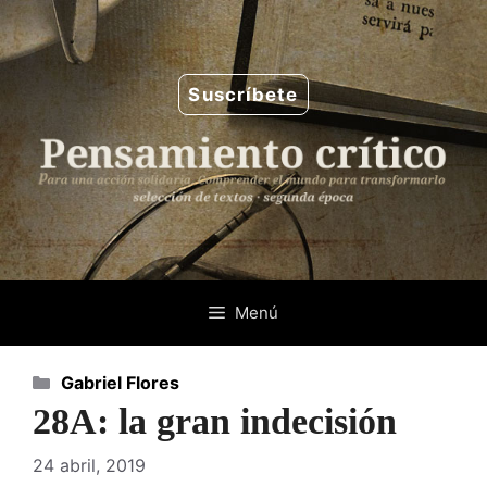
Saltar
al
contenido
Suscríbete
Menú
Categorías
Gabriel Flores
28A: la gran indecisión
24 abril, 2019