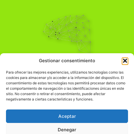
Pensamiento Crítico
Gestionar consentimiento
Para una acción solidaria.
Comprender el mundo para transformarlo.
Para ofrecer las mejores experiencias, utilizamos tecnologías como las
cookies para almacenar y/o acceder a la información del dispositivo. El
consentimiento de estas tecnologías nos permitirá procesar datos como
el comportamiento de navegación o las identificaciones únicas en este
Información Legal
sitio. No consentir o retirar el consentimiento, puede afectar
negativamente a ciertas características y funciones.
჻
Aviso legal
჻
Política de privacidad
Aceptar
჻
Política de cookies
Denegar