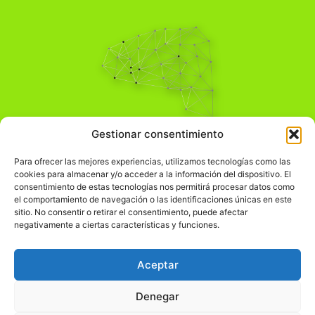
Pensamiento Crítico
Gestionar consentimiento
Para una acción solidaria.
Comprender el mundo para transformarlo.
Para ofrecer las mejores experiencias, utilizamos tecnologías como las
cookies para almacenar y/o acceder a la información del dispositivo. El
consentimiento de estas tecnologías nos permitirá procesar datos como
el comportamiento de navegación o las identificaciones únicas en este
Información Legal
sitio. No consentir o retirar el consentimiento, puede afectar
negativamente a ciertas características y funciones.
჻
Aviso legal
჻
Política de privacidad
Aceptar
჻
Política de cookies
Denegar