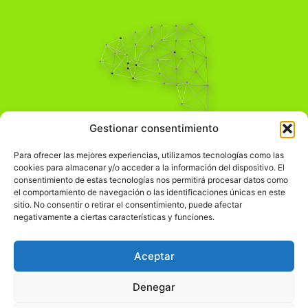
Pensamiento Crítico
Gestionar consentimiento
Para una acción solidaria.
Comprender el mundo para transformarlo.
Para ofrecer las mejores experiencias, utilizamos tecnologías como las
cookies para almacenar y/o acceder a la información del dispositivo. El
consentimiento de estas tecnologías nos permitirá procesar datos como
el comportamiento de navegación o las identificaciones únicas en este
Información Legal
sitio. No consentir o retirar el consentimiento, puede afectar
negativamente a ciertas características y funciones.
჻
Aviso legal
჻
Política de privacidad
Aceptar
჻
Política de cookies
Denegar