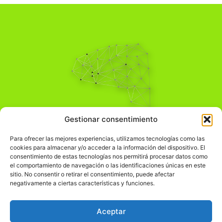
Pensamiento Crítico
Gestionar consentimiento
Para una acción solidaria.
Comprender el mundo para transformarlo.
Para ofrecer las mejores experiencias, utilizamos tecnologías como las
cookies para almacenar y/o acceder a la información del dispositivo. El
consentimiento de estas tecnologías nos permitirá procesar datos como
el comportamiento de navegación o las identificaciones únicas en este
Información Legal
sitio. No consentir o retirar el consentimiento, puede afectar
negativamente a ciertas características y funciones.
჻
Aviso legal
჻
Política de privacidad
Aceptar
჻
Política de cookies