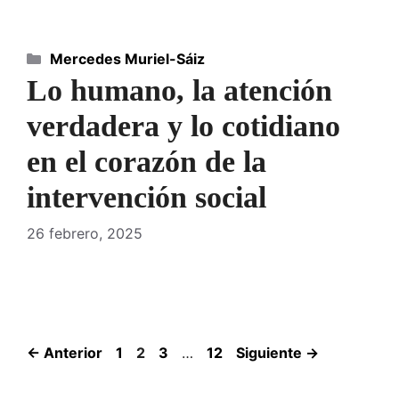
Categorías
Mercedes Muriel-Sáiz
Lo humano, la atención
verdadera y lo cotidiano
en el corazón de la
intervención social
26 febrero, 2025
Página
Página
Página
Página
←
Anterior
1
2
3
…
12
Siguiente
→