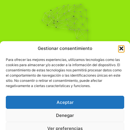
Pensamiento Crítico
Gestionar consentimiento
Para una acción solidaria.
Comprender el mundo para transformarlo.
Para ofrecer las mejores experiencias, utilizamos tecnologías como las
cookies para almacenar y/o acceder a la información del dispositivo. El
consentimiento de estas tecnologías nos permitirá procesar datos como
el comportamiento de navegación o las identificaciones únicas en este
Información Legal
sitio. No consentir o retirar el consentimiento, puede afectar
negativamente a ciertas características y funciones.
჻
Aviso legal
჻
Política de privacidad
Aceptar
჻
Política de cookies
Denegar
Ver preferencias