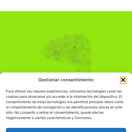
Pensamiento Crítico
Gestionar consentimiento
Para una acción solidaria.
Comprender el mundo para transformarlo.
Para ofrecer las mejores experiencias, utilizamos tecnologías como las
cookies para almacenar y/o acceder a la información del dispositivo. El
consentimiento de estas tecnologías nos permitirá procesar datos como
el comportamiento de navegación o las identificaciones únicas en este
Información Legal
sitio. No consentir o retirar el consentimiento, puede afectar
negativamente a ciertas características y funciones.
჻
Aviso legal
჻
Política de privacidad