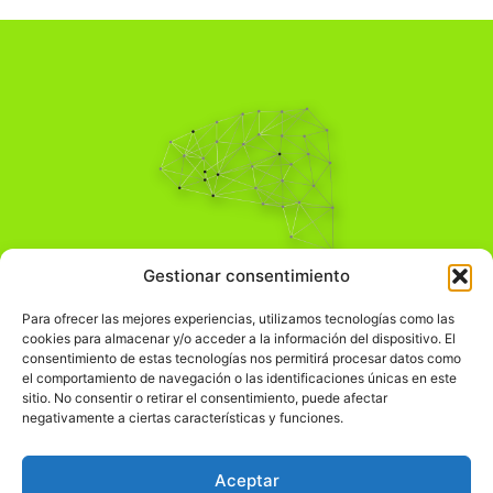
Pensamiento Crítico
Gestionar consentimiento
Para una acción solidaria.
Comprender el mundo para transformarlo.
Para ofrecer las mejores experiencias, utilizamos tecnologías como las
cookies para almacenar y/o acceder a la información del dispositivo. El
consentimiento de estas tecnologías nos permitirá procesar datos como
el comportamiento de navegación o las identificaciones únicas en este
Información Legal
sitio. No consentir o retirar el consentimiento, puede afectar
negativamente a ciertas características y funciones.
჻
Aviso legal
჻
Política de privacidad
Aceptar
჻
Política de cookies