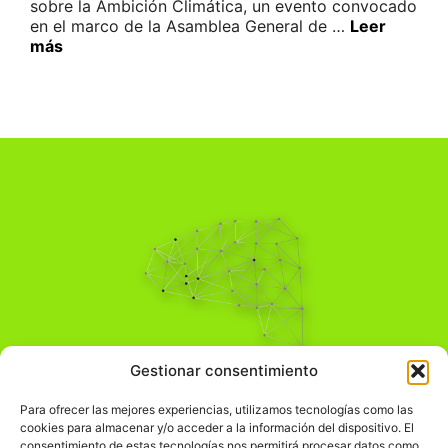
sobre la Ambición Climática, un evento convocado
en el marco de la Asamblea General de …
Leer
más
Pensamiento Crítico
Gestionar consentimiento
Para una acción solidaria.
Comprender el mundo para transformarlo.
Para ofrecer las mejores experiencias, utilizamos tecnologías como las
cookies para almacenar y/o acceder a la información del dispositivo. El
consentimiento de estas tecnologías nos permitirá procesar datos como