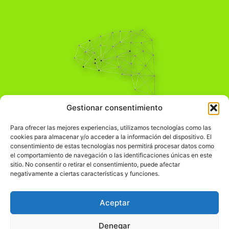
Pensamiento Crítico
Gestionar consentimiento
Para una acción solidaria.
Comprender el mundo para transformarlo.
Para ofrecer las mejores experiencias, utilizamos tecnologías como las
cookies para almacenar y/o acceder a la información del dispositivo. El
consentimiento de estas tecnologías nos permitirá procesar datos como
el comportamiento de navegación o las identificaciones únicas en este
Información Legal
sitio. No consentir o retirar el consentimiento, puede afectar
negativamente a ciertas características y funciones.
჻
Aviso legal
჻
Política de privacidad
Aceptar
჻
Política de cookies
Denegar