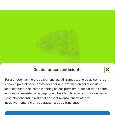
Pensamiento Crítico
Gestionar consentimiento
Para una acción solidaria.
Comprender el mundo para transformarlo.
Para ofrecer las mejores experiencias, utilizamos tecnologías como las
cookies para almacenar y/o acceder a la información del dispositivo. El
consentimiento de estas tecnologías nos permitirá procesar datos como
el comportamiento de navegación o las identificaciones únicas en este
Información Legal
sitio. No consentir o retirar el consentimiento, puede afectar
negativamente a ciertas características y funciones.
჻
Aviso legal
჻
Política de privacidad