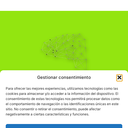
Pensamiento Crítico
Gestionar consentimiento
Para una acción solidaria.
Comprender el mundo para transformarlo.
Para ofrecer las mejores experiencias, utilizamos tecnologías como las
cookies para almacenar y/o acceder a la información del dispositivo. El
consentimiento de estas tecnologías nos permitirá procesar datos como
el comportamiento de navegación o las identificaciones únicas en este
Información Legal
sitio. No consentir o retirar el consentimiento, puede afectar
negativamente a ciertas características y funciones.
჻
Aviso legal
჻
Política de privacidad