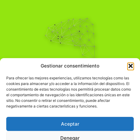
Pensamiento Crítico
Gestionar consentimiento
Para una acción solidaria.
Comprender el mundo para transformarlo.
Para ofrecer las mejores experiencias, utilizamos tecnologías como las
cookies para almacenar y/o acceder a la información del dispositivo. El
consentimiento de estas tecnologías nos permitirá procesar datos como
el comportamiento de navegación o las identificaciones únicas en este
Información Legal
sitio. No consentir o retirar el consentimiento, puede afectar
negativamente a ciertas características y funciones.
჻
Aviso legal
჻
Política de privacidad
Aceptar
჻
Política de cookies
Denegar