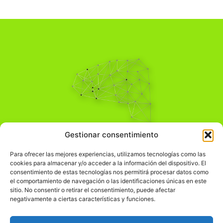
Pensamiento Crítico
Gestionar consentimiento
Para una acción solidaria.
Comprender el mundo para transformarlo.
Para ofrecer las mejores experiencias, utilizamos tecnologías como las
cookies para almacenar y/o acceder a la información del dispositivo. El
consentimiento de estas tecnologías nos permitirá procesar datos como
el comportamiento de navegación o las identificaciones únicas en este
Información Legal
sitio. No consentir o retirar el consentimiento, puede afectar
negativamente a ciertas características y funciones.
჻
Aviso legal
჻
Política de privacidad