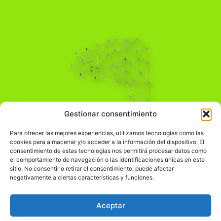
Pensamiento Crítico
Gestionar consentimiento
Para una acción solidaria.
Comprender el mundo para transformarlo.
Para ofrecer las mejores experiencias, utilizamos tecnologías como las
cookies para almacenar y/o acceder a la información del dispositivo. El
consentimiento de estas tecnologías nos permitirá procesar datos como
el comportamiento de navegación o las identificaciones únicas en este
Información Legal
sitio. No consentir o retirar el consentimiento, puede afectar
negativamente a ciertas características y funciones.
჻
Aviso legal
჻
Política de privacidad
Aceptar
჻
Política de cookies