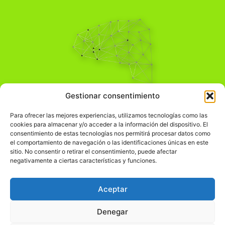
Pensamiento Crítico
Gestionar consentimiento
Para una acción solidaria.
Comprender el mundo para transformarlo.
Para ofrecer las mejores experiencias, utilizamos tecnologías como las
cookies para almacenar y/o acceder a la información del dispositivo. El
consentimiento de estas tecnologías nos permitirá procesar datos como
el comportamiento de navegación o las identificaciones únicas en este
Información Legal
sitio. No consentir o retirar el consentimiento, puede afectar
negativamente a ciertas características y funciones.
჻
Aviso legal
჻
Política de privacidad
Aceptar
჻
Política de cookies
Denegar