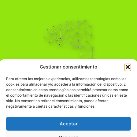
Pensamiento Crítico
Gestionar consentimiento
Para una acción solidaria.
Comprender el mundo para transformarlo.
Para ofrecer las mejores experiencias, utilizamos tecnologías como las
cookies para almacenar y/o acceder a la información del dispositivo. El
consentimiento de estas tecnologías nos permitirá procesar datos como
el comportamiento de navegación o las identificaciones únicas en este
Información Legal
sitio. No consentir o retirar el consentimiento, puede afectar
negativamente a ciertas características y funciones.
჻
Aviso legal
჻
Política de privacidad
Aceptar
჻
Política de cookies