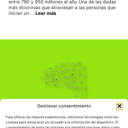
entre 790 y 950 millones al año Una de las dudas
más dolorosas que atraviesan a las personas que
inician un …
Leer más
Pensamiento Crítico
Gestionar consentimiento
Para una acción solidaria.
Comprender el mundo para transformarlo.
Para ofrecer las mejores experiencias, utilizamos tecnologías como las
cookies para almacenar y/o acceder a la información del dispositivo. El
consentimiento de estas tecnologías nos permitirá procesar datos como