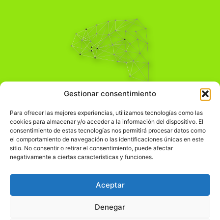
Pensamiento Crítico
Gestionar consentimiento
Para una acción solidaria.
Comprender el mundo para transformarlo.
Para ofrecer las mejores experiencias, utilizamos tecnologías como las
cookies para almacenar y/o acceder a la información del dispositivo. El
consentimiento de estas tecnologías nos permitirá procesar datos como
el comportamiento de navegación o las identificaciones únicas en este
Información Legal
sitio. No consentir o retirar el consentimiento, puede afectar
negativamente a ciertas características y funciones.
჻
Aviso legal
჻
Política de privacidad
Aceptar
჻
Política de cookies
Denegar