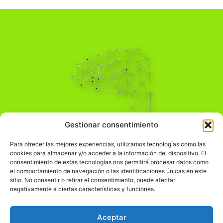
Pensamiento Crítico
Gestionar consentimiento
Para una acción solidaria.
Comprender el mundo para transformarlo.
Para ofrecer las mejores experiencias, utilizamos tecnologías como las
cookies para almacenar y/o acceder a la información del dispositivo. El
consentimiento de estas tecnologías nos permitirá procesar datos como
el comportamiento de navegación o las identificaciones únicas en este
Información Legal
sitio. No consentir o retirar el consentimiento, puede afectar
negativamente a ciertas características y funciones.
჻
Aviso legal
჻
Política de privacidad
Aceptar
჻
Política de cookies