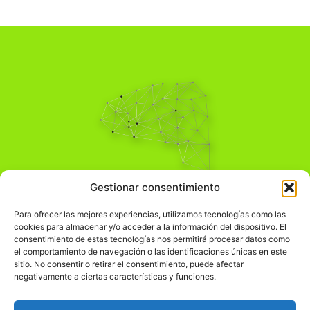
Pensamiento Crítico
Gestionar consentimiento
Para una acción solidaria.
Comprender el mundo para transformarlo.
Para ofrecer las mejores experiencias, utilizamos tecnologías como las
cookies para almacenar y/o acceder a la información del dispositivo. El
consentimiento de estas tecnologías nos permitirá procesar datos como
el comportamiento de navegación o las identificaciones únicas en este
Información Legal
sitio. No consentir o retirar el consentimiento, puede afectar
negativamente a ciertas características y funciones.
჻
Aviso legal
჻
Política de privacidad