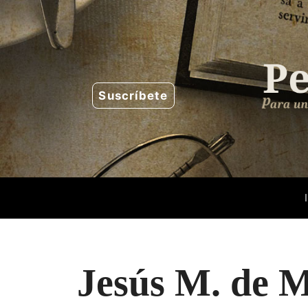
Saltar
al
contenido
Suscríbete
Jesús M. de M