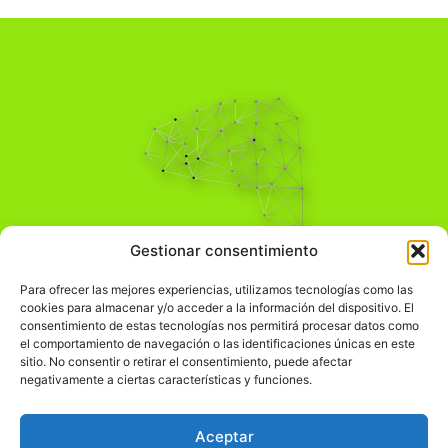
Pensamiento Crítico
Gestionar consentimiento
Para una acción solidaria.
Comprender el mundo para transformarlo.
Para ofrecer las mejores experiencias, utilizamos tecnologías como las
cookies para almacenar y/o acceder a la información del dispositivo. El
consentimiento de estas tecnologías nos permitirá procesar datos como
el comportamiento de navegación o las identificaciones únicas en este
Información Legal
sitio. No consentir o retirar el consentimiento, puede afectar
negativamente a ciertas características y funciones.
჻
Aviso legal
჻
Política de privacidad
Aceptar
჻
Política de cookies