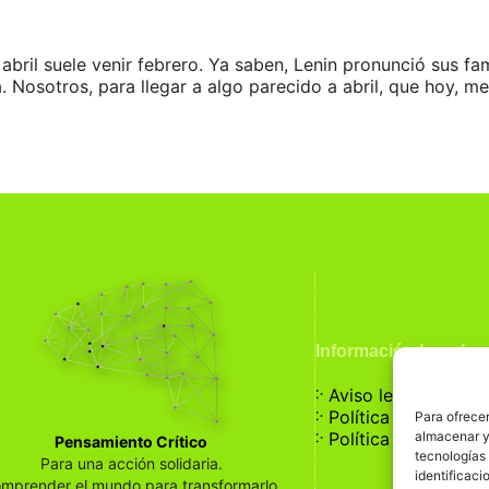
bril suele venir febrero. Ya saben, Lenin pronunció sus famo
. Nosotros, para llegar a algo parecido a abril, que hoy, 
Información Legal
჻
Aviso legal
჻
Política de privaci
Para ofrecer
჻
almacenar y/
Política de cookies
Pensamiento Crítico
tecnologías
Para una acción solidaria.
identificaci
mprender el mundo para transformarlo.