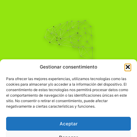
Pensamiento Crítico
Gestionar consentimiento
Para una acción solidaria.
Comprender el mundo para transformarlo.
Para ofrecer las mejores experiencias, utilizamos tecnologías como las
cookies para almacenar y/o acceder a la información del dispositivo. El
consentimiento de estas tecnologías nos permitirá procesar datos como
el comportamiento de navegación o las identificaciones únicas en este
Información Legal
sitio. No consentir o retirar el consentimiento, puede afectar
negativamente a ciertas características y funciones.
჻
Aviso legal
჻
Política de privacidad
Aceptar
჻
Política de cookies