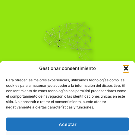
Pensamiento Crítico
Gestionar consentimiento
Para una acción solidaria.
Comprender el mundo para transformarlo.
Para ofrecer las mejores experiencias, utilizamos tecnologías como las
cookies para almacenar y/o acceder a la información del dispositivo. El
consentimiento de estas tecnologías nos permitirá procesar datos como
el comportamiento de navegación o las identificaciones únicas en este
Información Legal
sitio. No consentir o retirar el consentimiento, puede afectar
negativamente a ciertas características y funciones.
჻
Aviso legal
჻
Política de privacidad
Aceptar
჻
Política de cookies