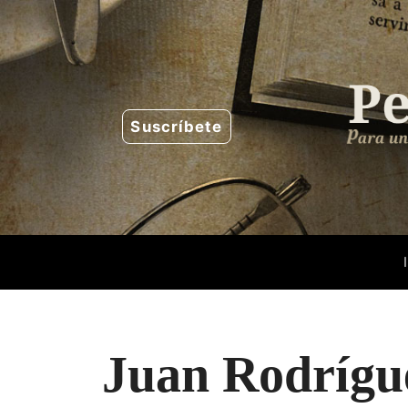
Saltar
al
contenido
Suscríbete
Juan Rodrígu