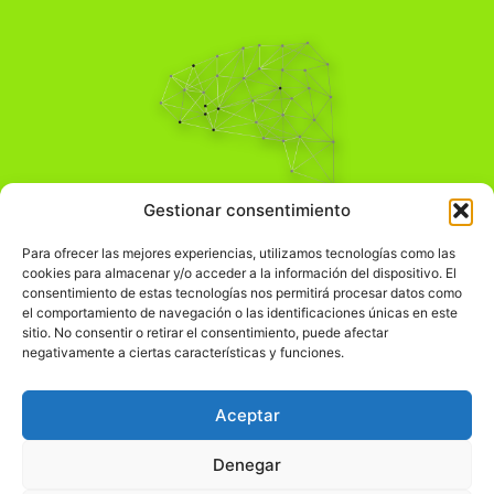
Pensamiento Crítico
Gestionar consentimiento
Para una acción solidaria.
Comprender el mundo para transformarlo.
Para ofrecer las mejores experiencias, utilizamos tecnologías como las
cookies para almacenar y/o acceder a la información del dispositivo. El
consentimiento de estas tecnologías nos permitirá procesar datos como
el comportamiento de navegación o las identificaciones únicas en este
Información Legal
sitio. No consentir o retirar el consentimiento, puede afectar
negativamente a ciertas características y funciones.
჻
Aviso legal
჻
Política de privacidad
Aceptar
჻
Política de cookies
Denegar