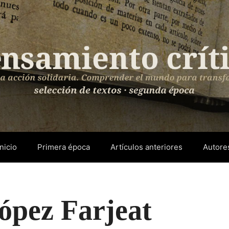
Inicio
Primera época
Artículos anteriores
Autore
ópez Farjeat