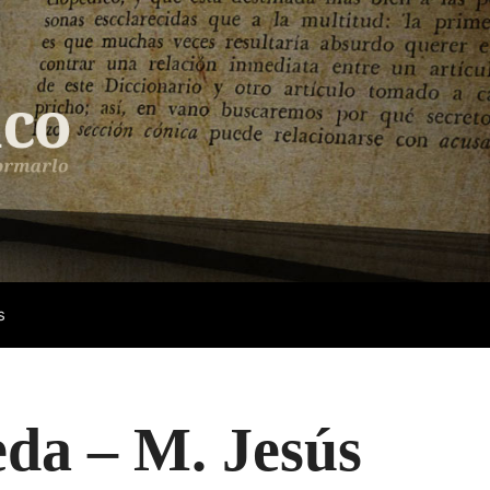
s
da – M. Jesús