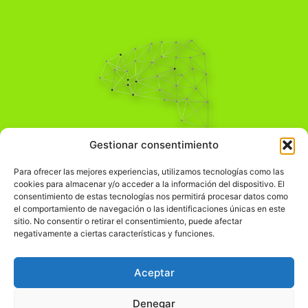
Pensamiento Crítico
Gestionar consentimiento
Para una acción solidaria.
Comprender el mundo para transformarlo.
Para ofrecer las mejores experiencias, utilizamos tecnologías como las
cookies para almacenar y/o acceder a la información del dispositivo. El
consentimiento de estas tecnologías nos permitirá procesar datos como
el comportamiento de navegación o las identificaciones únicas en este
Información Legal
sitio. No consentir o retirar el consentimiento, puede afectar
negativamente a ciertas características y funciones.
჻
Aviso legal
჻
Política de privacidad
Aceptar
჻
Política de cookies
Denegar