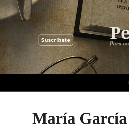
Saltar
al
contenido
Suscríbete
María García