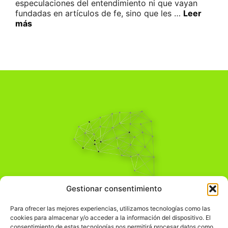
especulaciones del entendimiento ni que vayan
fundadas en artículos de fe, sino que les …
Leer
más
Pensamiento Crítico
Gestionar consentimiento
Para una acción solidaria.
Comprender el mundo para transformarlo.
Para ofrecer las mejores experiencias, utilizamos tecnologías como las
cookies para almacenar y/o acceder a la información del dispositivo. El
consentimiento de estas tecnologías nos permitirá procesar datos como