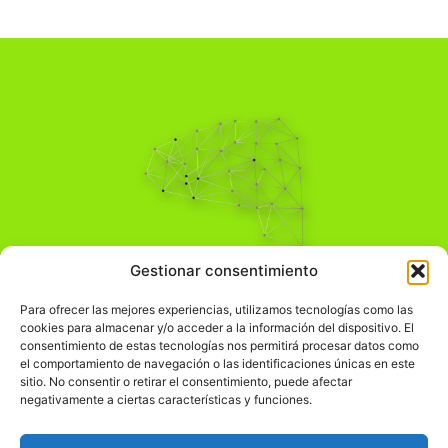
Pensamiento Crítico
Gestionar consentimiento
Para una acción solidaria.
Comprender el mundo para transformarlo.
Para ofrecer las mejores experiencias, utilizamos tecnologías como las
cookies para almacenar y/o acceder a la información del dispositivo. El
consentimiento de estas tecnologías nos permitirá procesar datos como
el comportamiento de navegación o las identificaciones únicas en este
Información Legal
sitio. No consentir o retirar el consentimiento, puede afectar
negativamente a ciertas características y funciones.
჻
Aviso legal
჻
Política de privacidad