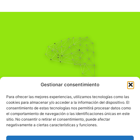
Pensamiento Crítico
Gestionar consentimiento
Para una acción solidaria.
Comprender el mundo para transformarlo.
Para ofrecer las mejores experiencias, utilizamos tecnologías como las
cookies para almacenar y/o acceder a la información del dispositivo. El
consentimiento de estas tecnologías nos permitirá procesar datos como
el comportamiento de navegación o las identificaciones únicas en este
Información Legal
sitio. No consentir o retirar el consentimiento, puede afectar
negativamente a ciertas características y funciones.
჻
Aviso legal
჻
Política de privacidad